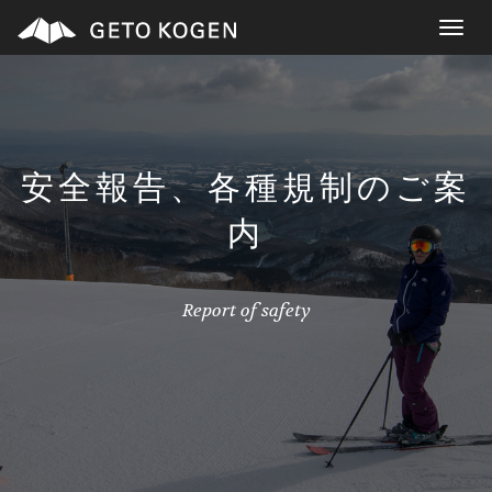
Toggle
navigat
安全報告、各種規制のご案
内
Report of safety